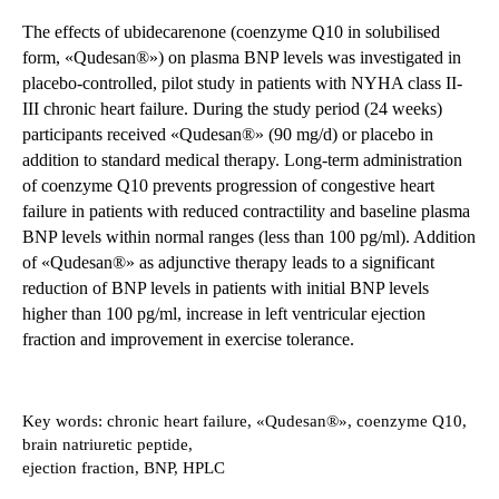
The effects of ubidecarenone (coenzyme Q10 in solubilised
form, «Qudesan®») on plasma BNP levels was investigated in
placebo-controlled, pilot study in patients with NYHA class II-
III chronic heart failure. During the study period (24 weeks)
participants received «Qudesan®» (90 mg/d) or placebo in
addition to standard medical therapy. Long-term administration
of coenzyme Q10 prevents progression of congestive heart
failure in patients with reduced contractility and baseline plasma
BNP levels within normal ranges (less than 100 pg/ml). Addition
of «Qudesan®» as adjunctive therapy leads to a significant
reduction of BNP levels in patients with initial BNP levels
higher than 100 pg/ml, increase in left ventricular ejection
fraction and improvement in exercise tolerance.
Key words: chronic heart failure, «Qudesan®», coenzyme Q10,
brain natriuretic peptide,
ejection fraction, BNP, HPLC