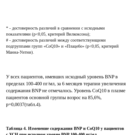
* - достоверность различий в сравнении с исходными
показателями (p<0,05, критерий Вилкоксона);
# - достоверность различий между соответствующими
подгруппами групп «CoQ10» и «Плацебо» (p<0,05, критерий
Манна-Уитни).
У всех пациентов, имевших исходный уровень BNP в
пределах 100-400 пг/мл, за 6 месяцев терапии увеличения
содержания BNP не отмечалось. Уровень CoQ10 в плазме
пациентов основной группы возрос на 85,6%,
р=0,0037(табл.4).
Таблица 4. Изменение содержания BNP и CoQ10 у пациентов
с ХСН при исходном уровне BNP 100-400 пг/мл