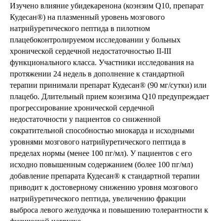
Изучено влияние убидекаренона (коэнзим Q10, препарат
Кудесан®) на плазменный уровень мозгового
натрийуретического пептида в пилотном
плацебоконтролируемом исследовании у больных
хронической сердечной недостаточностью II-III
функционального класса. Участники исследования на
протяжении 24 недель в дополнение к стандартной
терапии принимали препарат Кудесан® (90 мг/сутки) или
плацебо. Длительный прием коэнзима Q10 предупреждает
прогрессирование хронической сердечной
недостаточности у пациентов со сниженной
сократительной способностью миокарда и исходными
уровнями мозгового натрийуретического пептида в
пределах нормы (менее 100 пг/мл). У пациентов с его
исходно повышенным содержанием (более 100 пг/мл)
добавление препарата Кудесан® к стандартной терапии
приводит к достоверному снижению уровня мозгового
натрийуретического пептида, увеличению фракции
выброса левого желудочка и повышению толерантности к