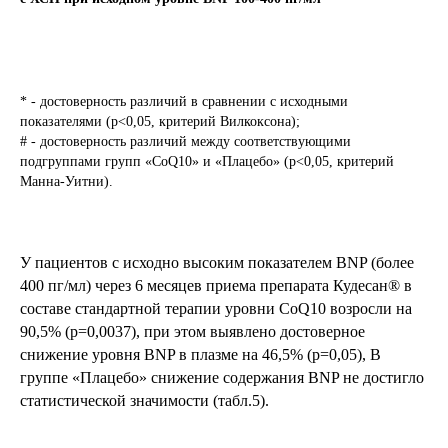
* - достоверность различий в сравнении с исходными
показателями (p<0,05, критерий Вилкоксона);
# - достоверность различий между соответствующими
подгруппами групп «CoQ10» и «Плацебо» (p<0,05, критерий
Манна-Уитни).
У пациентов с исходно высоким показателем BNP (более
400 пг/мл) через 6 месяцев приема препарата Кудесан® в
составе стандартной терапии уровни CoQ10 возросли на
90,5% (p=0,0037), при этом выявлено достоверное
снижение уровня BNP в плазме на 46,5% (р=0,05), В
группе «Плацебо» снижение содержания BNP не достигло
статистической значимости (табл.5).