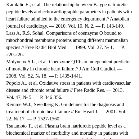
Karakilic E., et al. The relationship between B-type natriuretic
peptide levels and echocardiographic parameters in patients with
heart failure admitted to the emergency department // Anatolian
journal of cardiology. — 2010. Vol. 10, № 2. — P. 143-149.
Lass A, R.S. Sohal. Comparisons of coenzyme Q bound to
mitochondrial membrane proteins among different mammalian
species // Free Radic Biol Med. — 1999. Vol. 27, № 1. — P.
220-226.
Molyneux S.L., et al. Coenzyme Q10: an independent predictor
of mortality in chronic heart failure // J Am Coll Cardiol. —
2008. Vol. 52, № 18. — P. 1435-1441.
Popolo A., et al. Oxidative stress in patients with cardiovascular
disease and chronic renal failure // Free Radic Res. — 2013.
Vol. 47, № 5. — P. 346-356.
Remme W.J., Swedberg K. Guidelines for the diagnosis and
treatment of chronic heart failure // Eur Heart J. — 2001. Vol.
22, № 17. — P. 1527-1560.
Tsutamoto T., et al. Plasma brain natriuretic peptide level as a
biochemical marker of morbidity and mortality in patients with