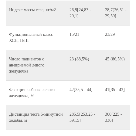
Индекс массы тела, кг/м2
26,9[24,83 -
28,7[26,51 -
29,1]
29,59]
Функциональный класс
15/21
23/29
ХСН, II/III
Число пациентов с
23 (88,5%)
45 (86,5%)
аневризмой левого
желудочка
Фракция выброса левого
42[35,5 - 44]
41[35 - 43]
желудочка, %
Дистанция теста 6-минутной
285,5[253,25 -
300[225 -
ходьбы, м
391,5]
336]