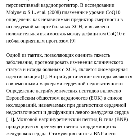
перспективный кардиопротектор. В исследовании
Molyneux S.L. et al. (2008) плазменные уровни CoQ10
определены как независимый предиктор смертности в
исследуемой когорте больных ХСН, и выявлена
положительная взаимосвязь между дефицитом CoQ10 и
неблагоприятным прогнозом [9].
Одной из тактик, позволяющих оценить тяжесть
заболевания, прогнозировать изменения клинического
статуса и исхода больных с ХСН, является биомаркерная
идентификация [1]. Натрийуретические пептиды являются
современными маркерами сердечной недостаточности.
Определение натрийуретических пептидов включено
Европейским обществом кардиологов (ЕОК) в список
исследований, назначаемых при диагностике сердечной
недостаточности и дисфункции левого желудочка сердца
[11]. Мозговой натрийуретический пептид В-типа (BNP)
продуцируется преимущественно в кардимиоцитах
желудочков сердца. Стимуляция синтеза BNP и его