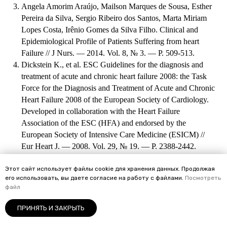
Angela Amorim Araújo, Mailson Marques de Sousa, Esther
Pereira da Silva, Sergio Ribeiro dos Santos, Marta Miriam
Lopes Costa, Irênio Gomes da Silva Filho. Clinical and
Epidemiological Profile of Patients Suffering from heart
Failure // J Nurs. — 2014. Vol. 8, № 3. — P. 509-513.
Dickstein K., et al. ESC Guidelines for the diagnosis and
treatment of acute and chronic heart failure 2008: the Task
Force for the Diagnosis and Treatment of Acute and Chronic
Heart Failure 2008 of the European Society of Cardiology.
Developed in collaboration with the Heart Failure
Association of the ESC (HFA) and endorsed by the
European Society of Intensive Care Medicine (ESICM) //
Eur Heart J. — 2008. Vol. 29, № 19. — P. 2388-2442.
Januzzi J.L. Natriuretic peptide testing: a window into the
diagnosis and prognosis of heart failure // Cleve Clin J Med.
Этот сайт использует файлы cookie для хранения данных. Продолжая
его использовать, вы даете согласие на работу с файлами.
Посмотреть
— 2006. Vol. 73, № 2. — P. 149-157.
ф
айл
Kalenikova E.I., et al. Chronic administration of coenzyme
Q10 limits postinfarct myocardial remodeling in rats //
ПРИНЯТЬ И ЗАКРЫТЬ
Biochemistry (Mosc). — 2007. Vol. 72, № 3. — P. 332-338.
Кардиология
Педиатрия
Эндокринология