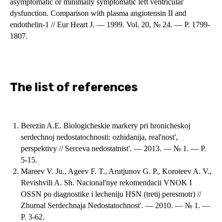
asymptomatic or minimally symptomatic left ventricular
dysfunction. Comparison with plasma angiotensin II and
endothelin-1 // Eur Heart J. — 1999. Vol. 20, № 24. — P. 1799-
1807.
The list of references
Berezin A.E. Biologicheskie markery pri hronicheskoj
serdechnoj nedostatochnosti: ozhidanija, real'nost',
perspektivy // Serceva nedostatnіst'. — 2013. — № 1. — P.
5-15.
Mareev V. Ju., Ageev F. T., Arutjunov G. P., Koroteev A. V.,
Revishvili A. Sh. Nacional'nye rekomendacii VNOK I
OSSN po diagnostike i lecheniju HSN (tretij peresmotr) //
Zhurnal Serdechnaja Nedostatochnost'. — 2010. — № 1. —
P. 3-62.