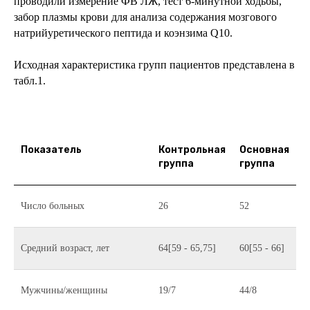
проводили измерение ФВ ЛЖ, тест 6-минутной ходьбы,
забор плазмы крови для анализа содержания мозгового
натрийуретического пептида и коэнзима Q10.
Исходная характеристика групп пациентов представлена в
табл.1.
Показатель
Контрольная
Основная
группа
группа
Число больных
26
52
Средний возраст, лет
64[59 - 65,75]
60[55 - 66]
Мужчины/женщины
19/7
44/8