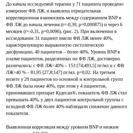
До начала исследуемой терапии у 71 пациента проведено
измерение ФВ ЛЖ, и выявлена отрицательная
корреляционная взаимосвязь между содержанием BNP и
ФВ ЛЖ до начала лечения (r=-0,39, p=0,000875) и через 6
месяцев (r=-0,31, p=0,0096), (рис. 2). При включении в
исследование 31 пациент имели ФВ ЛЖ менее 40%,
характеризующую выраженную систолическую
дисфункцию, 40 пациентов – более 40%. Уровни BNP в
плазме пациентов, разделенных по ФВ ЛЖ, достоверно
различались: с ФВ ЛЖ<40% – 153 [74;493,5] пг/мл и c ФВ
ЛЖ>40 % – 81,95 [27,8;147] пг/мл, p=0,02. На третьем
визите у 29 пациентов из основной и контрольной групп
ФВ ЛЖ была ниже 40%, при этом у 4 пациентов,
принимавших препарат Кудесан®, показатель ФВ ЛЖ стал
превышать 40%, у двух пациентов контрольной группы с
исходной ФВ ЛЖ более 40% наблюдали снижение данного
показателя.
Выявленная корреляция между уровнем BNP и низким