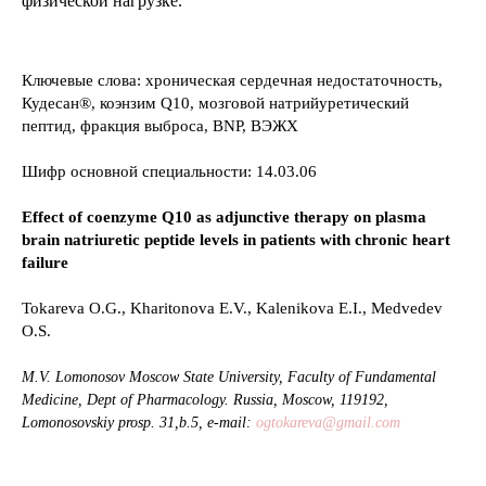
физической нагрузке.
Ключевые слова: хроническая сердечная недостаточность,
Кудесан®, коэнзим Q10, мозговой натрийуретический
пептид, фракция выброса, BNP, ВЭЖХ
Шифр основной специальности: 14.03.06
Effect of coenzyme Q10 as adjunctive therapy on plasma
brain natriuretic peptide levels in patients with chronic heart
failure
Tokareva O.G., Kharitonova E.V., Kalenikova E.I., Medvedev
O.S.
M.V. Lomonosov Moscow State University, Faculty of Fundamental
Medicine, Dept of Pharmacology. Russia, Moscow, 119192,
Lomonosovskiy prosp. 31,b.5, e-mail:
ogtokareva@gmail.com